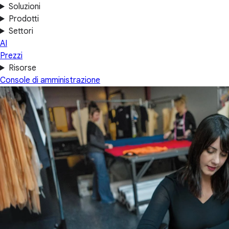
Soluzioni
Prodotti
Settori
AI
Prezzi
Risorse
Console di amministrazione