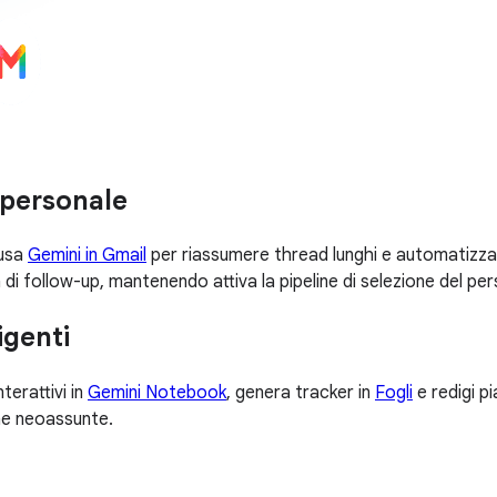
l personale
 usa
Gemini in Gmail
per riassumere thread lunghi e automatizzare 
à di follow-up, mantenendo attiva la pipeline di selezione del pe
igenti
erattivi in
Gemini Notebook
, genera tracker in
Fogli
e redigi p
ne neoassunte.