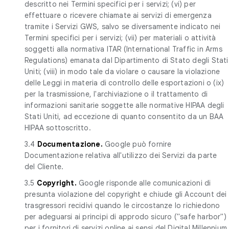
descritto nei Termini specifici per i servizi; (vi) per
effettuare o ricevere chiamate ai servizi di emergenza
tramite i Servizi GWS, salvo se diversamente indicato nei
Termini specifici per i servizi; (vii) per materiali o attività
soggetti alla normativa ITAR (International Traffic in Arms
Regulations) emanata dal Dipartimento di Stato degli Stati
Uniti; (viii) in modo tale da violare o causare la violazione
delle Leggi in materia di controllo delle esportazioni o (ix)
per la trasmissione, l'archiviazione o il trattamento di
informazioni sanitarie soggette alle normative HIPAA degli
Stati Uniti, ad eccezione di quanto consentito da un BAA
HIPAA sottoscritto.
3.4
Documentazione.
Google può fornire
Documentazione relativa all'utilizzo dei Servizi da parte
del Cliente.
3.5
Copyright.
Google risponde alle comunicazioni di
presunta violazione del copyright e chiude gli Account dei
trasgressori recidivi quando le circostanze lo richiedono
per adeguarsi ai principi di approdo sicuro ("safe harbor")
per i fornitori di servizi online ai sensi del Digital Millennium